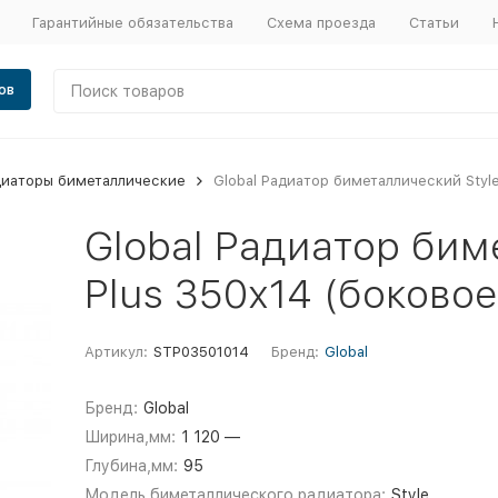
Гарантийные обязательства
Схема проезда
Статьи
ов
диаторы биметаллические
Global Радиатор биметаллический Style
Global Радиатор бим
Plus 350х14 (боковое
Артикул:
STP03501014
Бренд:
Global
Бренд:
Global
Ширина,мм:
1 120 —
Глубина,мм:
95
Модель биметаллического радиатора:
Style