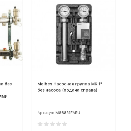
па без
Meibes Насосная группа MK 1"
без насоса (подача справа)
лями
Артикул:
M66831EARU