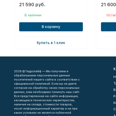
21 590 руб.
21 600
В наличии
Остал
В корзину
Купить в 1 клик
К
2026 © Гидролайф — Мы получаем и
обрабатываем персональные данные
Н
посетителей нашего сайта в соответствии с
Т
официальной политикой. Если вы не даете
согласия на обработку своих персональных
В
данных, вам необходимо покинуть наш сайт.
Р
Вся представленная на сайте информация,
касающаяся технических характеристик,
К
наличия на складе, стоимости товаров,
носит информационный характер и ни при
С
каких условиях не является публичной
А