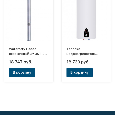
Waterstry Насос
Теплокс
скважинный 3" 3ST 2-
Водонагреватель
50 0,55kW, 1х230V, 50
электрический
18 747 руб.
18 730 руб.
Hz
ЭНВ-100 (нерж.)
В корзину
В корзину