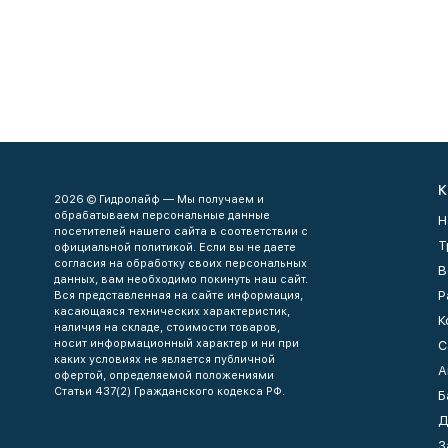
К
2026 © Гидролайф — Мы получаем и
обрабатываем персональные данные
Н
посетителей нашего сайта в соответствии с
Т
официальной политикой. Если вы не даете
согласия на обработку своих персональных
В
данных, вам необходимо покинуть наш сайт.
Р
Вся представленная на сайте информация,
касающаяся технических характеристик,
К
наличия на складе, стоимости товаров,
носит информационный характер и ни при
С
каких условиях не является публичной
А
офертой, определяемой положениями
Статьи 437(2) Гражданского кодекса РФ.
Б
Д
З