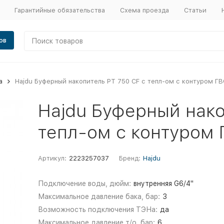
Гарантийные обязательства
Схема проезда
Статьи
ов
а
Hajdu Буферный накопитель PT 750 CF с тепл-ом с контуром ГВ
Hajdu Буферный нако
тепл-ом с контуром 
Артикул:
2223257037
Бренд:
Hajdu
Подключение воды, дюйм:
внутренняя G6/4"
Максимальное давление бака, бар:
3
Возможность подключения ТЭНа:
да
Максимальное давление т/о, бар:
6