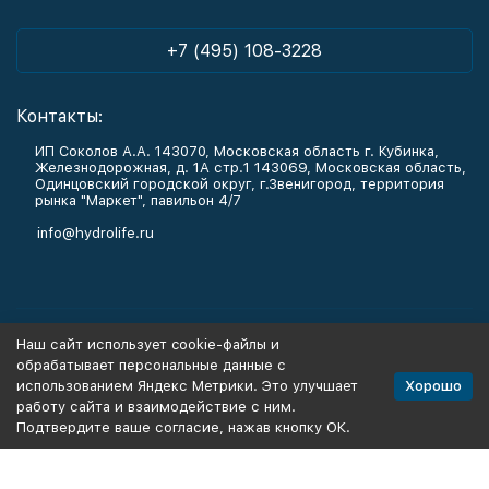
+7 (495) 108-3228
Контакты:
ИП Соколов А.А. 143070, Московская область г. Кубинка,
Железнодорожная, д. 1А стр.1 143069, Московская область,
Одинцовский городской округ, г.Звенигород, территория
рынка "Маркет", павильон 4/7
info@hydrolife.ru
Каталог товаров
Наш сайт использует cookie-файлы и
обрабатывает персональные данные с
Информация
Хорошо
использованием Яндекс Метрики. Это улучшает
работу сайта и взаимодействие с ним.
Подтвердите ваше согласие, нажав кнопку ОК.
Политика персональных данных