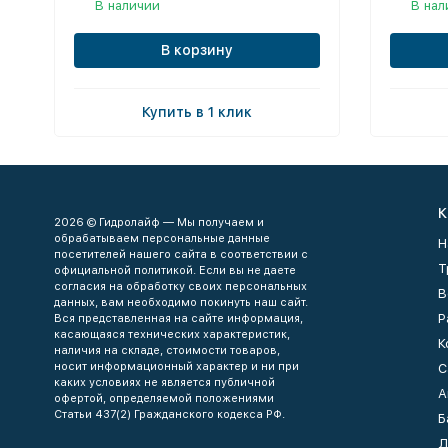
В наличии
В нал
В корзину
Купить в 1 клик
К
2026 © Гидролайф — Мы получаем и
обрабатываем персональные данные
Н
посетителей нашего сайта в соответствии с
Т
официальной политикой. Если вы не даете
согласия на обработку своих персональных
В
данных, вам необходимо покинуть наш сайт.
Р
Вся представленная на сайте информация,
касающаяся технических характеристик,
К
наличия на складе, стоимости товаров,
носит информационный характер и ни при
С
каких условиях не является публичной
А
офертой, определяемой положениями
Статьи 437(2) Гражданского кодекса РФ.
Б
Д