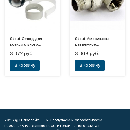
Stout Отвод для
Stout Американка
коаксиального
разъемное
дымохода
соединение угловое
3 072 руб.
3 068 руб.
Ø60/100х45° (с
1"1/2 ник. уплотнение
уплотнением и
под гайкой o-ring
В корзину
В корзину
хомутом)
кольцо
2026 © Гидролайф — Мы получаем и обрабатываем
персональные данные посетителей нашего сайта в