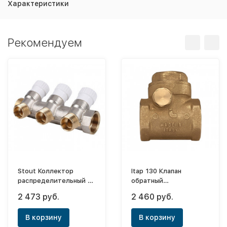
Характеристики
Рекомендуем
Stout Коллектор
Itap 130 Клапан
распределительный с
обратный
регулировочными
горизонтальный
2 473 руб.
2 460 руб.
вентилями 3/4"x1/2" -
муфтовый 1"1/2
3 выхода
В корзину
В корзину