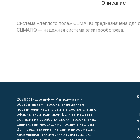
Описание
Система «теплого пола» CLIMATIQ предназначена для 
CLIMATIQ — надежная система электрообогрева.
К
2026 © Гидролайф — Мы получаем и
обрабатываем персональные данные
Н
посетителей нашего сайта в соответствии с
Т
официальной политикой. Если вы не даете
согласия на обработку своих персональных
В
данных, вам необходимо покинуть наш сайт.
Р
Вся представленная на сайте информация,
касающаяся технических характеристик,
К
наличия на складе, стоимости товаров,