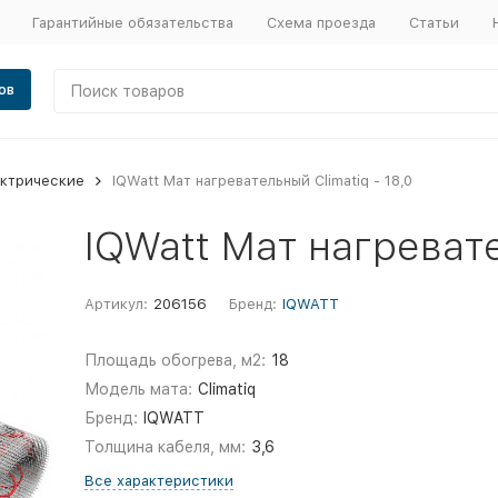
Гарантийные обязательства
Схема проезда
Статьи
ов
ектрические
IQWatt Мат нагревательный Climatiq - 18,0
IQWatt Мат нагревате
Артикул:
206156
Бренд:
IQWATT
Площадь обогрева, м2:
18
Модель мата:
Climatiq
Бренд:
IQWATT
Толщина кабеля, мм:
3,6
Все характеристики