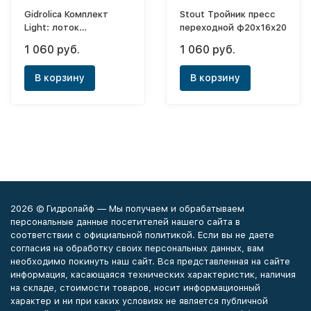
Gidrolica Комплект
Stout Тройник пресс
Light: лоток
переходной ф20х16х20
водоотводный
1 060 руб.
1 060 руб.
ЛВ-10.11,5.9,5 -
пластиковый с
В корзину
В корзину
решеткой
РВ-10.10,8.100
стальной
оцинкованной A15
2026 © Гидролайф — Мы получаем и обрабатываем
персональные данные посетителей нашего сайта в
соответствии с официальной политикой. Если вы не даете
согласия на обработку своих персональных данных, вам
необходимо покинуть наш сайт. Вся представленная на сайте
информация, касающаяся технических характеристик, наличия
на складе, стоимости товаров, носит информационный
характер и ни при каких условиях не является публичной