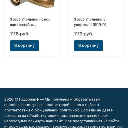
Stout Угольник пресс
Stout Угольник с
настенный с
упором 1"(ВР/НР)
креплением ф16х1/2"
778 руб.
773 руб.
удлиненный
В корзину
В корзину
2026 © Гидролайф — Мы получаем и обрабатываем
персональные данные посетителей нашего сайта в
соответствии с официальной политикой. Если вы не даете
согласия на обработку своих персональных данных, вам
необходимо покинуть наш сайт. Вся представленная на сайте
информация, касающаяся технических характеристик, наличия