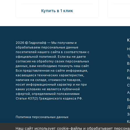
Купить в 1 клик
К
2026 © Гидролайф — Мы получаем и
обрабатываем персональные данные
Н
посетителей нашего сайта в соответствии с
Т
официальной политикой. Если вы не даете
согласия на обработку своих персональных
В
данных, вам необходимо покинуть наш сайт.
Р
Вся представленная на сайте информация,
касающаяся технических характеристик,
К
наличия на складе, стоимости товаров,
носит информационный характер и ни при
С
каких условиях не является публичной
А
офертой, определяемой положениями
Статьи 437(2) Гражданского кодекса РФ.
Б
Д
З
Политика персональных данных
К
Наш сайт использует cookie-файлы и обрабатывает персона
К