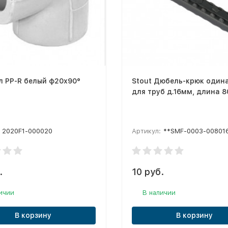
л PP-R белый ф20х90°
Stout Дюбель-крюк один
для труб д.16мм, длина 
2020F1-000020
Артикул:
**SMF-0003-00801
.
10 руб.
ичии
В наличии
В корзину
В корзину