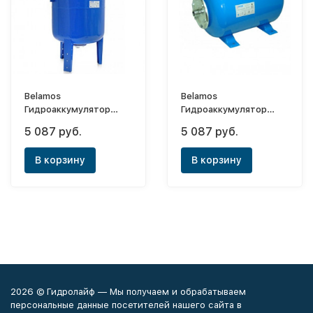
Belamos
Belamos
Гидроаккумулятор
Гидроаккумулятор
вертикальный 50VT
горизонтальный 50CT2
5 087 руб.
5 087 руб.
(синий)
(синий)
В корзину
В корзину
2026 © Гидролайф — Мы получаем и обрабатываем
персональные данные посетителей нашего сайта в