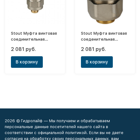
Stout Муфта винтовая
Stout Муфта винтовая
соединительная
соеденительная
ф32х32
равнопроходная
2 081 руб.
2 081 руб.
ф32х26
В корзину
В корзину
2026 © Гидролайф — Мы получаем и обрабатываем
персональные данные посетителей нашего сайта в
соответствии с официальной политикой. Если вы не даете
согласия на обработку своих персональных данных, вам