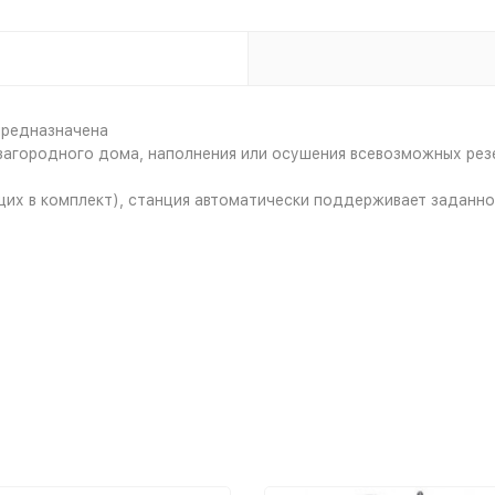
предназначена
агородного дома, наполнения или осушения всевозможных резер
их в комплект), станция автоматически поддерживает заданно