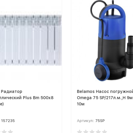
 Радиатор
Belamos Насос погружно
лический Plus Bm 500x8
Omega 75 SP/217л.м.,Н 9м,
е)
10м
157235
Артикул:
75SP