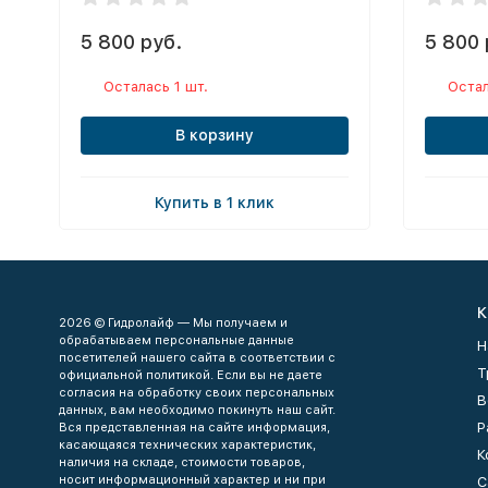
5 800 руб.
5 800 
Осталась 1 шт.
Остал
В корзину
Купить в 1 клик
К
2026 © Гидролайф — Мы получаем и
обрабатываем персональные данные
Н
посетителей нашего сайта в соответствии с
Т
официальной политикой. Если вы не даете
согласия на обработку своих персональных
В
данных, вам необходимо покинуть наш сайт.
Р
Вся представленная на сайте информация,
касающаяся технических характеристик,
К
наличия на складе, стоимости товаров,
носит информационный характер и ни при
С