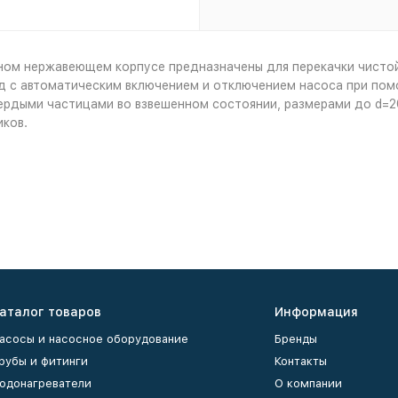
ом нержавеющем корпусе предназначены для перекачки чистой
д c автоматическим включением и отключением насоса при по
ердыми частицами во взвешенном состоянии, размерами до d=2
ков.
аталог товаров
Информация
асосы и насосное оборудование
Бренды
рубы и фитинги
Контакты
одонагреватели
О компании