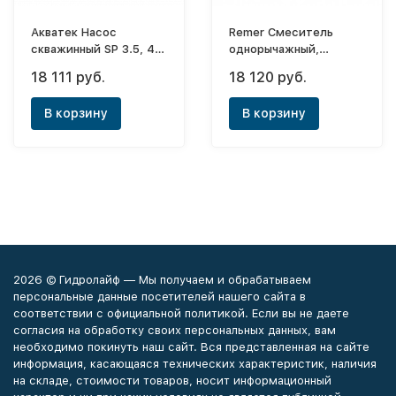
Акватек Насос
Remer Смеситель
скважинный SP 3.5, 4-
однорычажный,
65 (4-60) с кабелем
встраиваемый с
18 111 руб.
18 120 руб.
40м
гигиеническис
душем+шланг (с
В корзину
В корзину
внутренней частью)
Flash
2026 © Гидролайф — Мы получаем и обрабатываем
персональные данные посетителей нашего сайта в
соответствии с официальной политикой. Если вы не даете
согласия на обработку своих персональных данных, вам
необходимо покинуть наш сайт. Вся представленная на сайте
информация, касающаяся технических характеристик, наличия
на складе, стоимости товаров, носит информационный