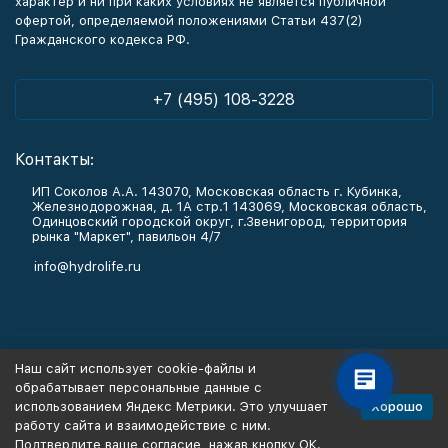
характер и ни при каких условиях не является публичной
офертой, определяемой положениями Статьи 437(2)
Гражданского кодекса РФ.
+7 (495) 108-3228
Контакты:
ИП Соколов А.А. 143070, Московская область г. Кубинка,
Железнодорожная, д. 1А стр.1 143069, Московская область,
Одинцовский городской округ, г.Звенигород, территория
рынка "Маркет", павильон 4/7
info@hydrolife.ru
Каталог товаров
Наш сайт использует cookie-файлы и
обрабатывает персональные данные с
Информация
Хорошо
использованием Яндекс Метрики. Это улучшает
работу сайта и взаимодействие с ним.
Подтвердите ваше согласие, нажав кнопку ОК.