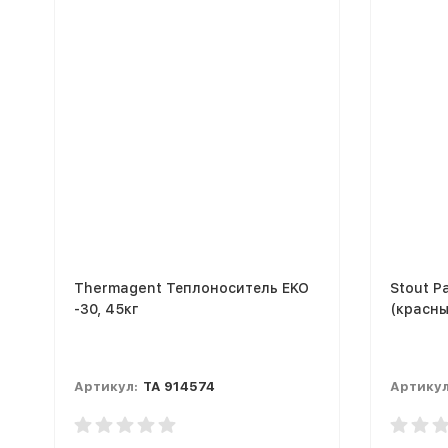
Thermagent Теплоноситель EKO
Stout Р
-30, 45кг
(красны
Артикул:
TA 914574
Артикул