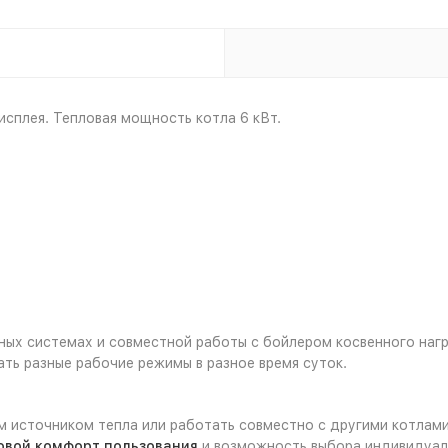
исплея. Тепловая мощность котла 6 кВт.
ных системах и совместной работы с бойлером косвенного нагр
ть разные рабочие режимы в разное время суток.
 источником тепла или работать совместно с другими котлами 
овой комфорт пользования
и возможность выбора индивидуаль