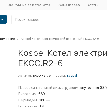
Гарантийные обязательства
Схема проезда
Статьи
ов
трические
Kospel Котел электрический настенный EKCO.R2-6
Kospel Котел электр
EKCO.R2-6
Артикул:
EKCO.R2-06
Бренд:
Kospel
Присоединительный диаметр, дюйм:
внутренняя G3/
Высота,мм:
660 —
Ширина,мм:
380 —
Глубина,мм:
175