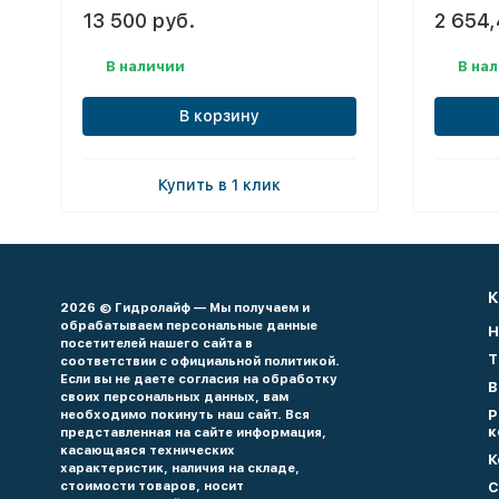
13 500 руб.
2 654,
В наличии
В на
В корзину
Купить в 1 клик
К
2026 © Гидролайф — Мы получаем и
обрабатываем персональные данные
Н
посетителей нашего сайта в
Т
соответствии с официальной политикой.
Если вы не даете согласия на обработку
В
своих персональных данных, вам
Р
необходимо покинуть наш сайт. Вся
к
представленная на сайте информация,
касающаяся технических
К
характеристик, наличия на складе,
стоимости товаров, носит
С