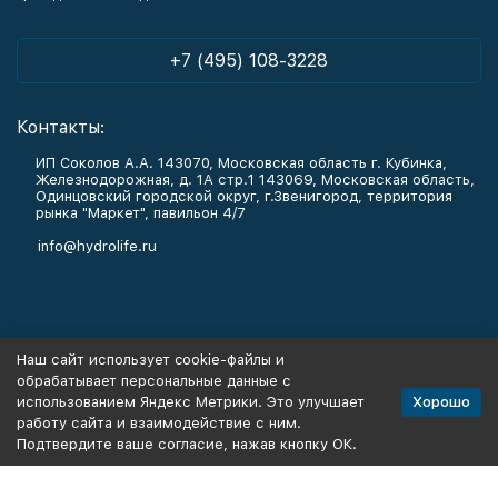
+7 (495) 108-3228
Контакты:
ИП Соколов А.А. 143070, Московская область г. Кубинка,
Железнодорожная, д. 1А стр.1 143069, Московская область,
Одинцовский городской округ, г.Звенигород, территория
рынка "Маркет", павильон 4/7
info@hydrolife.ru
Каталог товаров
Наш сайт использует cookie-файлы и
обрабатывает персональные данные с
Информация
Хорошо
использованием Яндекс Метрики. Это улучшает
работу сайта и взаимодействие с ним.
Подтвердите ваше согласие, нажав кнопку ОК.
Политика персональных данных