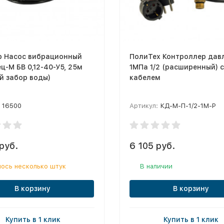
p Насос вибрационный
ПолиТех Контроллер дав
ц-М БВ 0,12-40-У5, 25м
1МПа 1/2 (расширенный) с
й забор воды)
кабелем
16500
Артикул:
КД-М-П-1/2-1М-Р
руб.
6 105 руб.
ось несколько штук
В наличии
В корзину
В корзину
Купить в 1 клик
Купить в 1 клик