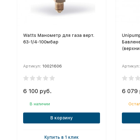
Watts Манометр для газа верт.
Unipum
63-1/4-100мбар
Бавлене
(верхни
Артикул:
10021606
Артикул:
6 100 руб.
6 079 
В наличии
Остал
В корзину
Купить в 1 клик