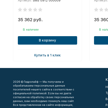
Артикул:
SMS 0912 000009
Артикул:
35 362 руб.
35 360
В наличии
В нал
В корзину
Купить в 1 клик
К
2026 © Гидролайф — Мы получаем и
обрабатываем персональные данные
Н
посетителей нашего сайта в соответствии с
Т
официальной политикой. Если вы не даете
согласия на обработку своих персональных
В
данных, вам необходимо покинуть наш сайт.
Р
Вся представленная на сайте информация,