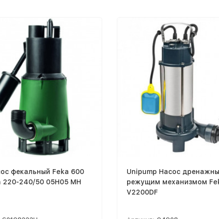
ос фекальный Feka 600
Unipump Насос дренажны
h 220-240/50 05H05 MH
режущим механизмом Fe
V2200DF