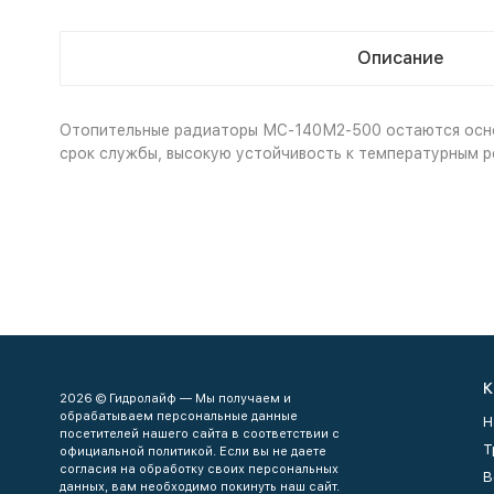
Описание
Отопительные радиаторы МС-140М2-500 остаются основ
срок службы, высокую устойчивость к температурным р
К
2026 © Гидролайф — Мы получаем и
обрабатываем персональные данные
Н
посетителей нашего сайта в соответствии с
Т
официальной политикой. Если вы не даете
согласия на обработку своих персональных
В
данных, вам необходимо покинуть наш сайт.