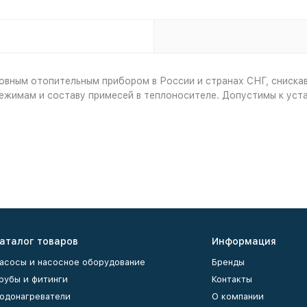
ным отопительным прибором в России и странах СНГ, снискав
ежимам и составу примесей в теплоносителе. Допустимы к уста
аталог товаров
Информация
асосы и насосное оборудование
Бренды
рубы и фитинги
Контакты
одонагреватели
О компании