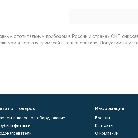
ным отопительным прибором в России и странах СНГ, снискав
ежимам и составу примесей в теплоносителе. Допустимы к уста
аталог товаров
Информация
асосы и насосное оборудование
Бренды
рубы и фитинги
Контакты
одонагреватели
О компании