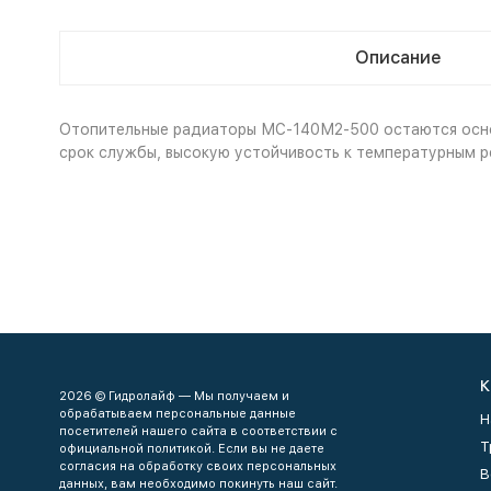
Описание
Отопительные радиаторы МС-140М2-500 остаются основ
срок службы, высокую устойчивость к температурным р
К
2026 © Гидролайф — Мы получаем и
обрабатываем персональные данные
Н
посетителей нашего сайта в соответствии с
Т
официальной политикой. Если вы не даете
согласия на обработку своих персональных
В
данных, вам необходимо покинуть наш сайт.