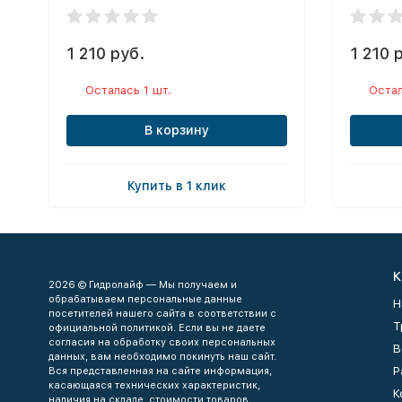
1 210 руб.
1 210 
Осталась 1 шт.
Остал
В корзину
Купить в 1 клик
К
2026 © Гидролайф — Мы получаем и
обрабатываем персональные данные
Н
посетителей нашего сайта в соответствии с
Т
официальной политикой. Если вы не даете
согласия на обработку своих персональных
В
данных, вам необходимо покинуть наш сайт.
Р
Вся представленная на сайте информация,
касающаяся технических характеристик,
К
наличия на складе, стоимости товаров,