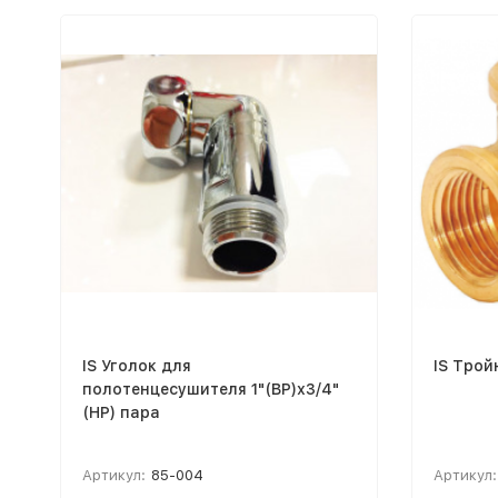
IS Уголок для
IS Трой
полотенцесушителя 1"(ВР)х3/4"
(НР) пара
Артикул:
85-004
Артикул: