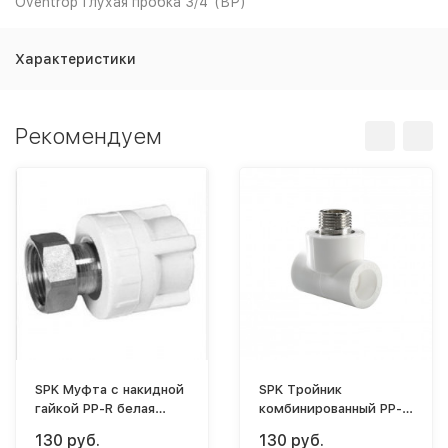
Oventrop Глухая пробка 3/4"(ВР)
Характеристики
Рекомендуем
SPK Муфта с накидной
SPK Тройник
гайкой PP-R белая
комбинированный PP-R
ф25-1/2"(ВР)
белый ф20-1/2"(НР)-20
130 руб.
130 руб.