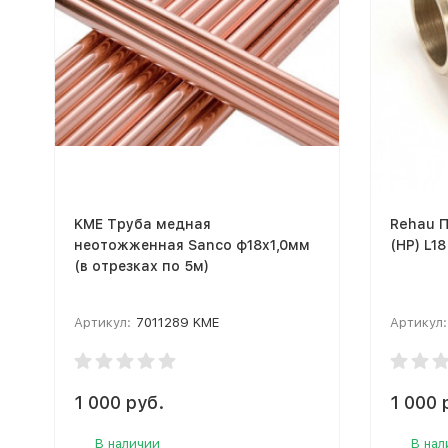
KME Труба медная
Rehau П
неотожженная Sanco ф18x1,0мм
(НР) L1
(в отрезках по 5м)
Артикул:
7011289 KME
Артикул:
1 000 руб.
1 000 
В наличии
В нал