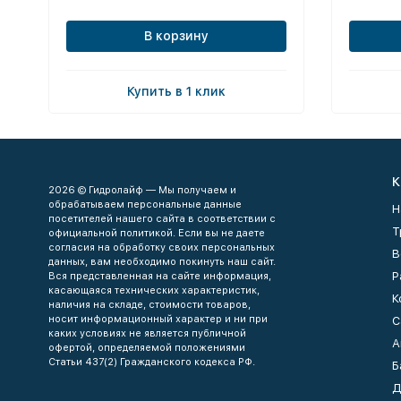
В корзину
Купить в 1 клик
К
2026 © Гидролайф — Мы получаем и
обрабатываем персональные данные
Н
посетителей нашего сайта в соответствии с
Т
официальной политикой. Если вы не даете
согласия на обработку своих персональных
В
данных, вам необходимо покинуть наш сайт.
Р
Вся представленная на сайте информация,
касающаяся технических характеристик,
К
наличия на складе, стоимости товаров,
носит информационный характер и ни при
С
каких условиях не является публичной
А
офертой, определяемой положениями
Статьи 437(2) Гражданского кодекса РФ.
Б
Д