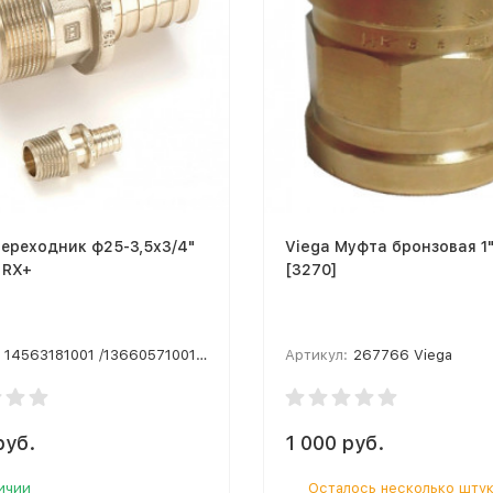
ереходник ф25-3,5х3/4"
Viega Муфта бронзовая 1"
8 RX+
[3270]
14563181001 /13660571001 /12595051002
Артикул:
267766 Viega
руб.
1 000 руб.
ичии
Осталось несколько шту