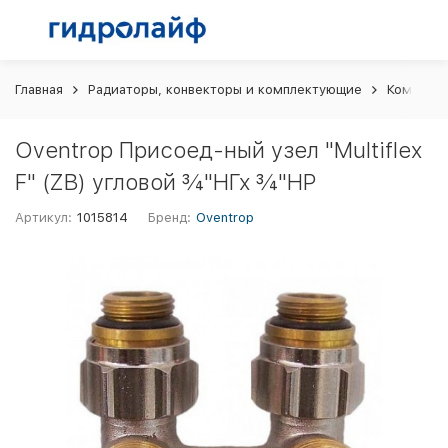
Главная
Радиаторы, конвекторы и комплектующие
Комплект
Oventrop Присоед-ный узел "Multiflex
F" (ZB) угловой ¾"НГх ¾"НР
Артикул:
1015814
Бренд:
Oventrop