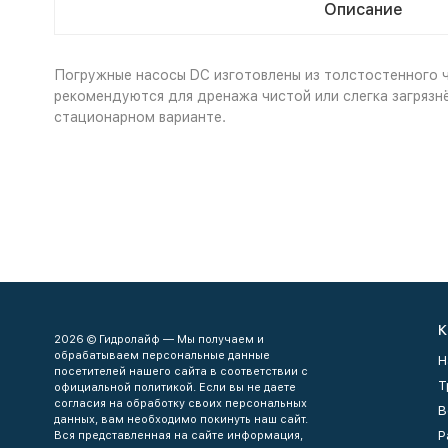
Описание
Погружные насосы DC изготовлены из толстостенного ч
рекомендуются для дренажа чистой или слегка загрязн
стационарном варианте.
К
2026 © Гидролайф — Мы получаем и
обрабатываем персональные данные
Н
посетителей нашего сайта в соответствии с
Т
официальной политикой. Если вы не даете
согласия на обработку своих персональных
В
данных, вам необходимо покинуть наш сайт.
Р
Вся представленная на сайте информация,