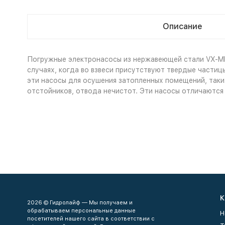
Описание
Погружные электронасосы из нержавеющей стали VX-MF
случаях, когда во взвеси присутствуют твердые частицы
эти насосы для осушения затопленных помещений, таки
отстойников, отвода нечистот. Эти насосы отличаются
К
2026 © Гидролайф — Мы получаем и
обрабатываем персональные данные
Н
посетителей нашего сайта в соответствии с