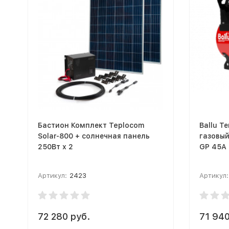
Бастион Комплект Teplocom
Ballu Т
Solar-800 + солнечная панель
газовы
250Вт х 2
GP 45А
Артикул:
2423
Артикул:
72 280 руб.
71 940