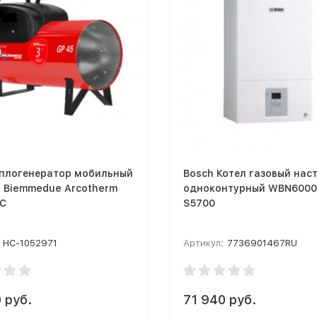
еплогенератор мобильный
Bosch Котел газовый нас
й Biemmedue Arcotherm
одноконтурный WBN6000
 C
S5700
НС-1052971
Артикул:
7736901467RU
 руб.
71 940 руб.