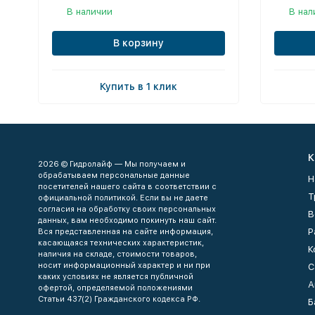
В наличии
В нал
В корзину
Купить в 1 клик
К
2026 © Гидролайф — Мы получаем и
обрабатываем персональные данные
Н
посетителей нашего сайта в соответствии с
Т
официальной политикой. Если вы не даете
согласия на обработку своих персональных
В
данных, вам необходимо покинуть наш сайт.
Р
Вся представленная на сайте информация,
касающаяся технических характеристик,
К
наличия на складе, стоимости товаров,
носит информационный характер и ни при
С
каких условиях не является публичной
А
офертой, определяемой положениями
Статьи 437(2) Гражданского кодекса РФ.
Б