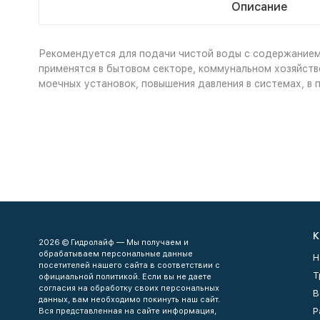
Описание
Рекомендуется для подачи чистой воды с содержанием 
применятся в бытовом секторе, коммунальном хозяйств
моечных установок, повышения давления в системах, в 
К
2026 © Гидролайф — Мы получаем и
обрабатываем персональные данные
Н
посетителей нашего сайта в соответствии с
Т
официальной политикой. Если вы не даете
согласия на обработку своих персональных
В
данных, вам необходимо покинуть наш сайт.
Р
Вся представленная на сайте информация,