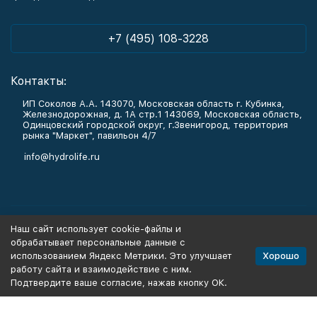
+7 (495) 108-3228
Контакты:
ИП Соколов А.А. 143070, Московская область г. Кубинка,
Железнодорожная, д. 1А стр.1 143069, Московская область,
Одинцовский городской округ, г.Звенигород, территория
рынка "Маркет", павильон 4/7
info@hydrolife.ru
Каталог товаров
Наш сайт использует cookie-файлы и
обрабатывает персональные данные с
Информация
Хорошо
использованием Яндекс Метрики. Это улучшает
работу сайта и взаимодействие с ним.
Подтвердите ваше согласие, нажав кнопку ОК.
Политика персональных данных