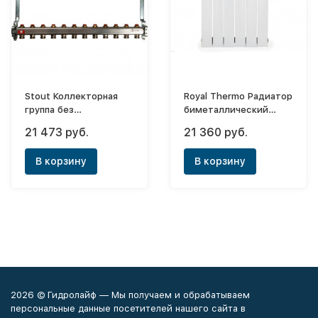
Stout Коллекторная
Royal Thermo Радиатор
группа без
биметаллический
расходомеров 1"x3/4"
PianoForte Bianco
21 473 руб.
21 360 руб.
- 9 выходов
Traffico 500х12
(боковое) New
В корзину
В корзину
2026 © Гидролайф — Мы получаем и обрабатываем
персональные данные посетителей нашего сайта в