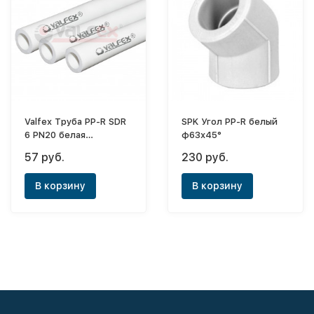
Valfex Труба PP-R SDR
SPK Угол PP-R белый
6 PN20 белая
ф63х45°
ф20х3,4мм (отрезок
57 руб.
230 руб.
4м)
В корзину
В корзину