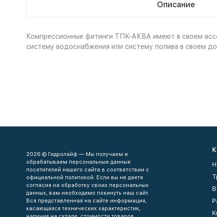
Описание
Компрессионные фитинги ТПК-АКВА имеют в своем ассор
систему водоснабжения или систему полива в своем до
К
2026 © Гидролайф — Мы получаем и
обрабатываем персональные данные
Н
посетителей нашего сайта в соответствии с
Т
официальной политикой. Если вы не даете
согласия на обработку своих персональных
В
данных, вам необходимо покинуть наш сайт.
Р
Вся представленная на сайте информация,
касающаяся технических характеристик,
К
наличия на складе, стоимости товаров,