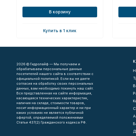
В корзину
Купить в 1 клик
К
2026 © Гидролайф — Мы получаем и
обрабатываем персональные данные
Н
посетителей нашего сайта в соответствии с
Т
официальной политикой. Если вы не даете
согласия на обработку своих персональных
В
данных, вам необходимо покинуть наш сайт.
Р
Вся представленная на сайте информация,
касающаяся технических характеристик,
К
наличия на складе, стоимости товаров,
носит информационный характер и ни при
С
каких условиях не является публичной
А
офертой, определяемой положениями
Статьи 437(2) Гражданского кодекса РФ.
Б
Д