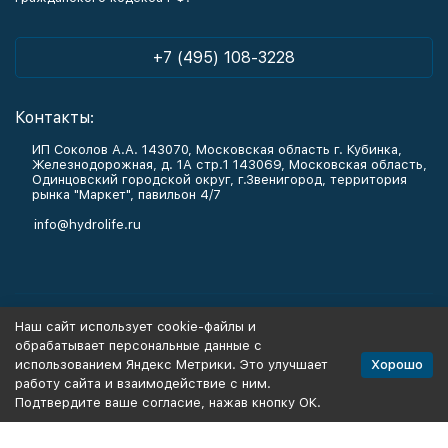
+7 (495) 108-3228
Контакты:
ИП Соколов А.А. 143070, Московская область г. Кубинка,
Железнодорожная, д. 1А стр.1 143069, Московская область,
Одинцовский городской округ, г.Звенигород, территория
рынка "Маркет", павильон 4/7
info@hydrolife.ru
Каталог товаров
Наш сайт использует cookie-файлы и
обрабатывает персональные данные с
Информация
Хорошо
использованием Яндекс Метрики. Это улучшает
работу сайта и взаимодействие с ним.
Подтвердите ваше согласие, нажав кнопку ОК.
Политика персональных данных