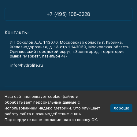
+7 (495) 108-3228
Контакты:
ИП Соколов А.А. 143070, Московская область г. Кубинка,
Железнодорожная, д. 1А стр.1 143069, Московская область,
Одинцовский городской округ, г.Звенигород, территория
рынка "Маркет", павильон 4/7
info@hydrolife.ru
Каталог товаров
Наш сайт использует cookie-файлы и
обрабатывает персональные данные с
Информация
Хорошо
использованием Яндекс Метрики. Это улучшает
работу сайта и взаимодействие с ним.
Подтвердите ваше согласие, нажав кнопку ОК.
Политика персональных данных