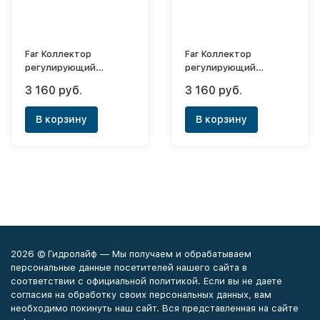
Far Коллектор
Far Коллектор
регулирующий
регулирующий
3/4"х1/2" - 4 выхода (с
3/4"х1/2" - 4 выхода ЕК
3 160 руб.
3 160 руб.
плоским упл.)
В корзину
В корзину
2026 © Гидролайф — Мы получаем и обрабатываем
персональные данные посетителей нашего сайта в
соответствии с официальной политикой. Если вы не даете
согласия на обработку своих персональных данных, вам
необходимо покинуть наш сайт. Вся представленная на сайте