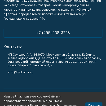
информация, касающаяся технических характеристик, наличия
на складе, стоимости товаров, носит информационный
характер и ни при каких условиях не является публичной
офертой, определяемой положениями Статьи 437(2)
Гражданского кодекса РФ.
+7 (495) 108-3228
Контакты:
ИП Соколов А.А. 143070, Московская область г. Кубинка,
Железнодорожная, д. 1А стр.1 143069, Московская область,
Одинцовский городской округ, г.Звенигород, территория
рынка "Маркет", павильон 4/7
info@hydrolife.ru
Каталог товаров
Наш сайт использует cookie-файлы и
обрабатывает персональные данные с
Информация
Хорошо
использованием Яндекс Метрики. Это улучшает