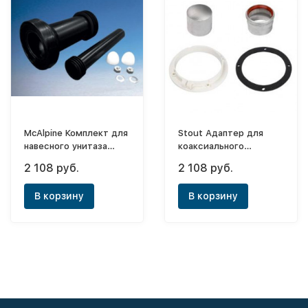
McAlpine Комплект для
Stout Адаптер для
навесного унитаза
коаксиального
ф90/110-260мм
дымохода,
2 108 руб.
2 108 руб.
универсальный
Ø60/100
В корзину
В корзину