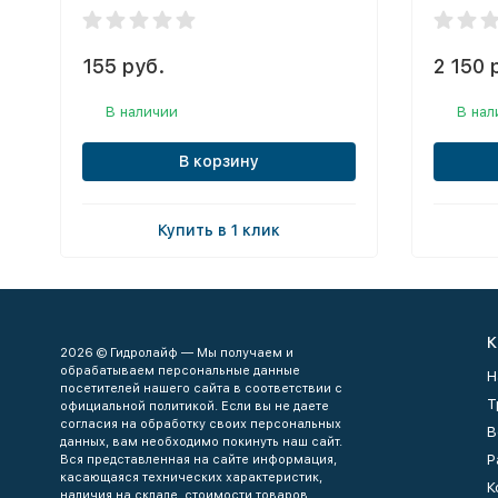
155 руб.
2 150 
В наличии
В нал
В корзину
Купить в 1 клик
К
2026 © Гидролайф — Мы получаем и
обрабатываем персональные данные
Н
посетителей нашего сайта в соответствии с
Т
официальной политикой. Если вы не даете
согласия на обработку своих персональных
В
данных, вам необходимо покинуть наш сайт.
Р
Вся представленная на сайте информация,
касающаяся технических характеристик,
К
наличия на складе, стоимости товаров,