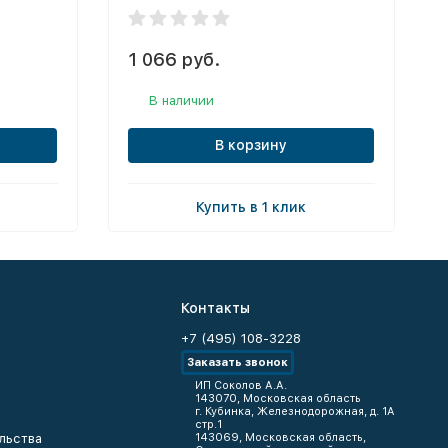
1 066 руб.
В наличии
В корзину
Купить в 1 клик
Контакты
+7 (495) 108-3228
Заказать звонок
ИП Соколов А.А.
143070, Московская область
г. Кубинка, Железнодорожная, д. 1А
стр.1
льства
143069, Московская область,