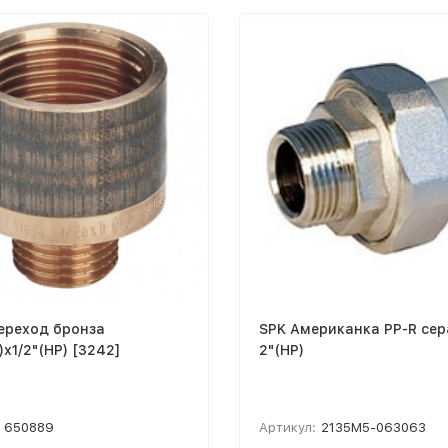
ереход бронза
SPK Американка PP-R сер
)х1/2"(НР) [3242]
2"(НР)
650889
Артикул:
2135M5-063063