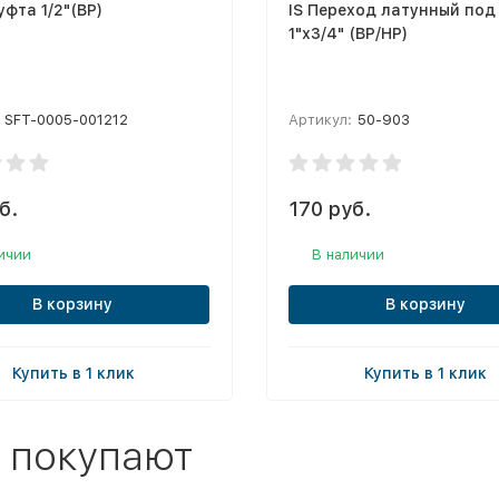
уфта 1/2"(ВР)
IS Переход латунный под
1"х3/4" (ВР/НР)
SFT-0005-001212
Артикул:
50-903
б.
170 руб.
ичии
В наличии
В корзину
В корзину
Купить в 1 клик
Купить в 1 клик
 покупают