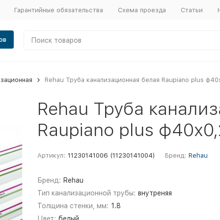
Гарантийные обязательства
Схема проезда
Статьи
ов
изационная
Rehau Труба канализационная белая Raupiano plus ф40
Rehau Труба канали
Raupiano plus ф40х0
Артикул:
11230141006 (11230141004)
Бренд:
Rehau
Бренд:
Rehau
Тип канализационной трубы:
внутреняя
Толщина стенки, мм:
1.8
Цвет:
белый