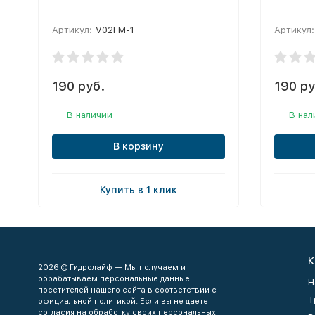
Артикул:
V02FM-1
Артикул:
190 руб.
190 ру
В наличии
В нал
В корзину
Купить в 1 клик
К
2026 © Гидролайф — Мы получаем и
обрабатываем персональные данные
Н
посетителей нашего сайта в соответствии с
Т
официальной политикой. Если вы не даете
согласия на обработку своих персональных