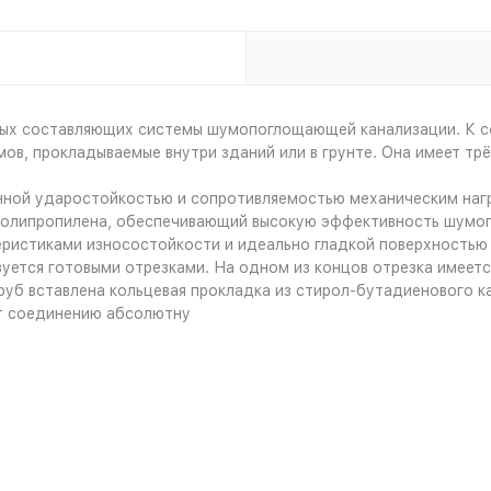
вных составляющих системы шумопоглощающей канализации. К с
ов, прокладываемые внутри зданий или в грунте. Она имеет т
нной ударостойкостью и сопротивляемостью механическим наг
 полипропилена, обеспечивающий высокую эффективность шумо
еристиками износостойкости и идеально гладкой поверхностью
уется готовыми отрезками. На одном из концов отрезка имеет
руб вставлена кольцевая прокладка из стирол-бутадиенового ка
т соединению абсолютну