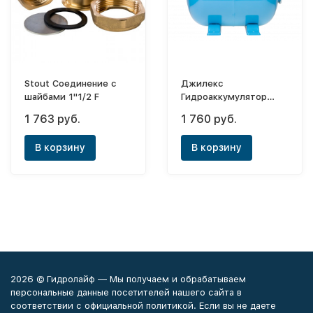
Stout Соединение с
Джилекс
шайбами 1"1/2 F
Гидроаккумулятор
горизонтальный 14 Г
1 763 руб.
1 760 руб.
(металлический
фланец) (Снят с
В корзину
В корзину
производства)
2026 © Гидролайф — Мы получаем и обрабатываем
персональные данные посетителей нашего сайта в
соответствии с официальной политикой. Если вы не даете