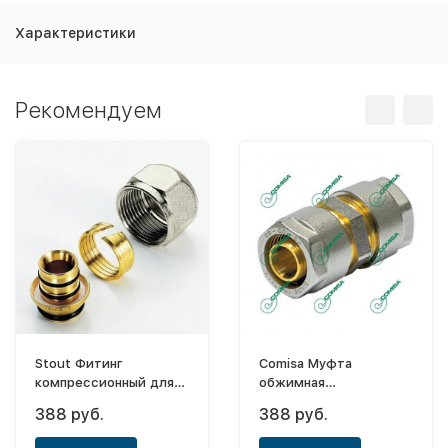
Характеристики
Рекомендуем
Stout Фитинг
Comisa Муфта
компрессионный для
обжимная
труб PEX-AL-PEX
соединительная
388 руб.
388 руб.
ф20х2,0х3/4"
ф16ц-16ц