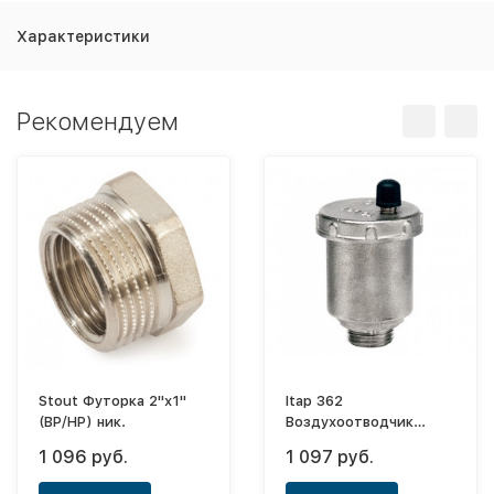
Характеристики
Рекомендуем
Stout Футорка 2"х1"
Itap 362
(ВР/НР) ник.
Воздухоотводчик
автоматический,
1 096 руб.
1 097 руб.
прямой 3/4"