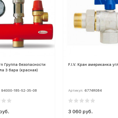
rn Группа безопасности
F.I.V. Кран американка уг
ла 3 бара (красная)
94000-185-52-35-08
Артикул:
6774R084
руб.
3 060 руб.