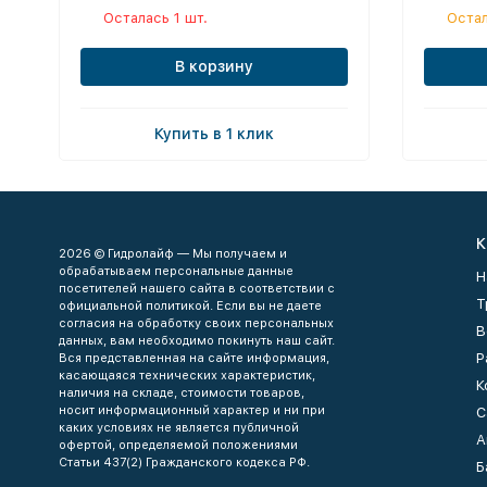
Осталась 1 шт.
Остал
В корзину
Купить в 1 клик
К
2026 © Гидролайф — Мы получаем и
обрабатываем персональные данные
Н
посетителей нашего сайта в соответствии с
Т
официальной политикой. Если вы не даете
согласия на обработку своих персональных
В
данных, вам необходимо покинуть наш сайт.
Р
Вся представленная на сайте информация,
касающаяся технических характеристик,
К
наличия на складе, стоимости товаров,
носит информационный характер и ни при
С
каких условиях не является публичной
А
офертой, определяемой положениями
Статьи 437(2) Гражданского кодекса РФ.
Б