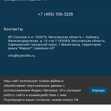
+7 (495) 108-3228
Контакты:
ИП Соколов А.А. 143070, Московская область г. Кубинка,
Железнодорожная, д. 1А стр.1 143069, Московская область,
Одинцовский городской округ, г.Звенигород, территория
рынка "Маркет", павильон 4/7
info@hydrolife.ru
Каталог товаров
Наш сайт использует cookie-файлы и
обрабатывает персональные данные с
Информация
Хорошо
использованием Яндекс Метрики. Это улучшает
работу сайта и взаимодействие с ним.
Подтвердите ваше согласие, нажав кнопку ОК.
Политика персональных данных