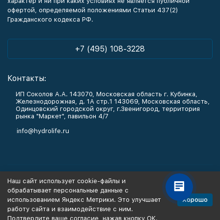
характер и ни при каких условиях не является публичной
офертой, определяемой положениями Статьи 437(2)
Гражданского кодекса РФ.
+7 (495) 108-3228
Контакты:
ИП Соколов А.А. 143070, Московская область г. Кубинка,
Железнодорожная, д. 1А стр.1 143069, Московская область,
Одинцовский городской округ, г.Звенигород, территория
рынка "Маркет", павильон 4/7
info@hydrolife.ru
Каталог товаров
Наш сайт использует cookie-файлы и
обрабатывает персональные данные с
Информация
Хорошо
использованием Яндекс Метрики. Это улучшает
работу сайта и взаимодействие с ним.
Подтвердите ваше согласие, нажав кнопку ОК.