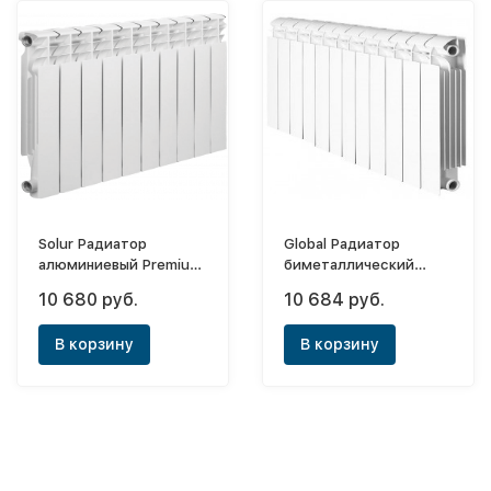
Solur Радиатор
Global Радиатор
алюминиевый Premium
биметаллический
А-500-01-10 (12-ти
Style Extra 350х8
10 680 руб.
10 684 руб.
секционный)
(боковое)
В корзину
В корзину