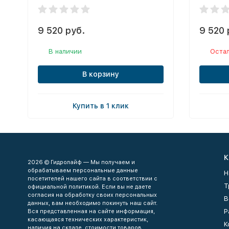
9 520 руб.
9 520 
В наличии
Остал
В корзину
Купить в 1 клик
К
2026 © Гидролайф — Мы получаем и
обрабатываем персональные данные
Н
посетителей нашего сайта в соответствии с
Т
официальной политикой. Если вы не даете
согласия на обработку своих персональных
В
данных, вам необходимо покинуть наш сайт.
Р
Вся представленная на сайте информация,
касающаяся технических характеристик,
К
наличия на складе, стоимости товаров,