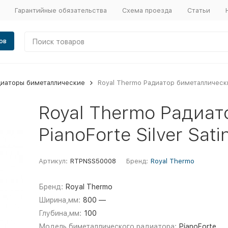
Гарантийные обязательства
Схема проезда
Статьи
ов
диаторы биметаллические
Royal Thermo Радиатор биметаллический
Royal Thermo Радиа
PianoForte Silver Sat
Артикул:
RTPNSS50008
Бренд:
Royal Thermo
Бренд:
Royal Thermo
Ширина,мм:
800 —
Глубина,мм:
100
Модель биметаллического радиатора:
PianoForte