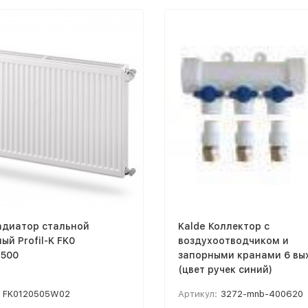
адиатор стальной
Kalde Коллектор с
ый Profil-K FK0
воздухоотводчиком и
х500
запорными кранами 6 вы
(цвет ручек синий)
FK0120505W02
Артикул:
3272-mnb-400620