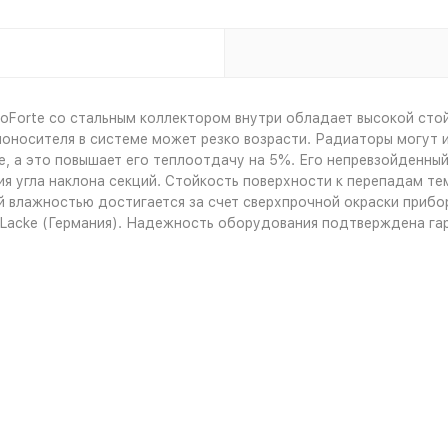
oForte со стальным коллектором внутри обладает высокой сто
лоносителя в системе может резко возрасти. Радиаторы могут 
, а это повышает его теплоотдачу на 5%. Его непревзойденный
я угла наклона секций. Стойкость поверхности к перепадам те
 влажностью достигается за счет сверхпрочной окраски прибор
iLacke (Германия). Надежность оборудования подтверждена гар