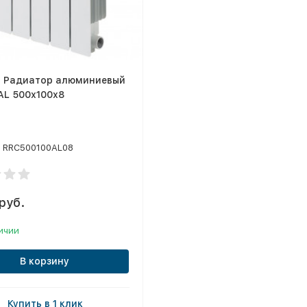
й Радиатор алюминиевый
AL 500х100х8
RRC500100AL08
руб.
ичии
В корзину
Купить в 1 клик